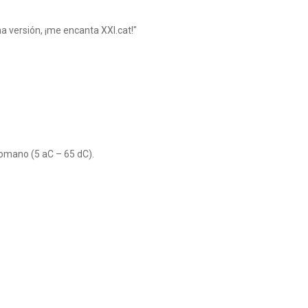
a versión, ¡me encanta XXI.cat!"
romano (5 aC – 65 dC).