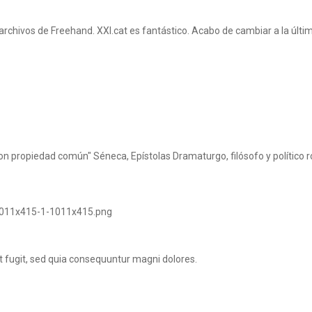
rchivos de Freehand. XXI.cat es fantástico. Acabo de cambiar a la últim
on propiedad común" Séneca, Epístolas Dramaturgo, filósofo y político 
 fugit, sed quia consequuntur magni dolores.