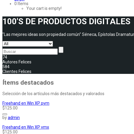
0 Items
Your cart is empty!
100'S DE
PRODUCTOS DIGITALES
"Las mejores ideas son propiedad común" Séneca, Epístolas Dramaturgo
74
Autores Felices
584
Clientes Felices
Ítems
destacados
Selección de los artículos más destacados y valorados
Freehand en Win XP pvm
$125.00
by
admin
Freehand en Win XP vmx
$125.00